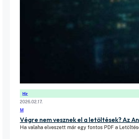
Hír
2026.02.17.
M
Végre nem vesznek el a letöltések? Az 
Ha valaha elveszett már egy fontos PDF a Letölté