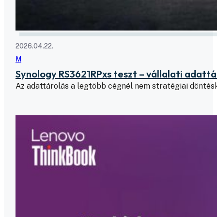
2026.04.22.
M
Synology RS3621RPxs teszt – vállalati adatt
Az adattárolás a legtöbb cégnél nem stratégiai döntésk