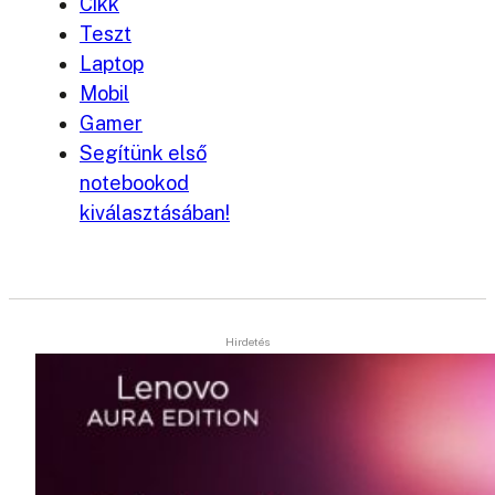
Cikk
Teszt
Laptop
Mobil
Gamer
Segítünk első
notebookod
kiválasztásában!