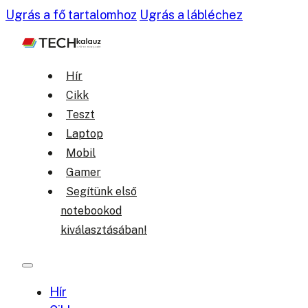
Ugrás a fő tartalomhoz
Ugrás a lábléchez
Hír
Cikk
Teszt
Laptop
Mobil
Gamer
Segítünk első
notebookod
kiválasztásában!
Hír