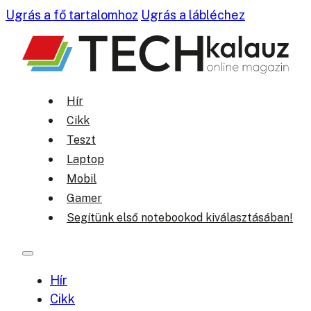
Ugrás a fő tartalomhoz
Ugrás a lábléchez
Hír
Cikk
Teszt
Laptop
Mobil
Gamer
Segítünk első notebookod kiválasztásában!
Hír
Cikk