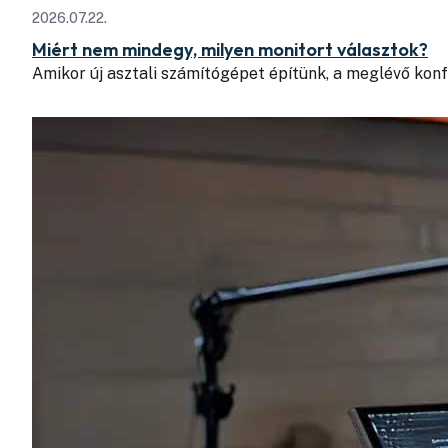
2026.07.22.
Miért nem mindegy, milyen monitort választok?
Amikor új asztali számítógépet építünk, a meglévő konfi