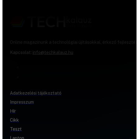
Online magazinunk a technológiai újításokkal, érkező fejlesztés
Kapcsolat:
info@techkalauz.hu
Adatkezelési tájékoztató
Impresszum
Hír
Cikk
Teszt
Laptop