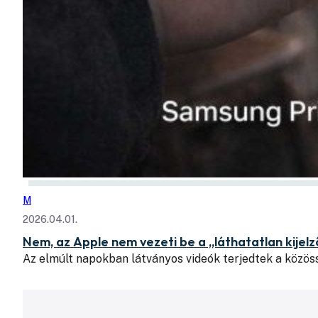
M
2026.04.01.
Nem, az Apple nem vezeti be a „láthatatlan kijelz
Az elmúlt napokban látványos videók terjedtek a közös