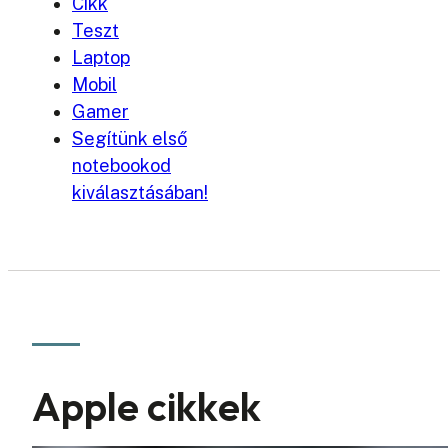
Cikk
Teszt
Laptop
Mobil
Gamer
Segítünk első
notebookod
kiválasztásában!
Apple cikkek