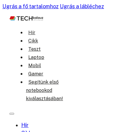
Ugrás a fő tartalomhoz
Ugrás a lábléchez
Hír
Cikk
Teszt
Laptop
Mobil
Gamer
Segítünk első
notebookod
kiválasztásában!
Hír