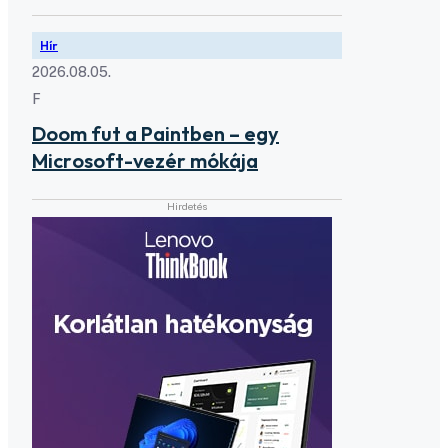
Hír
2026.08.05.
F
Doom fut a Paintben – egy
Microsoft-vezér mókája