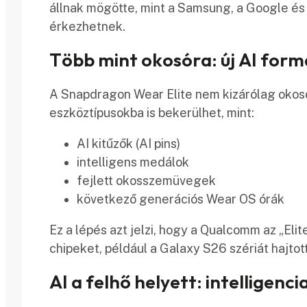
állnak mögötte, mint a Samsung, a Google és
érkezhetnek.
Több mint okosóra: új AI for
A Snapdragon Wear Elite nem kizárólag okosó
eszköztípusokba is bekerülhet, mint:
AI kitűzők (AI pins)
intelligens medálok
fejlett okosszemüvegek
következő generációs Wear OS órák
Ez a lépés azt jelzi, hogy a Qualcomm az „El
chipeket, például a Galaxy S26 szériát hajtott
AI a felhő helyett: intelligenc