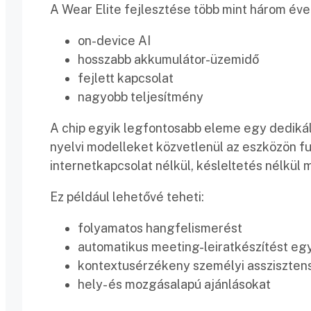
A Wear Elite fejlesztése több mint három éve z
on-device AI
hosszabb akkumulátor-üzemidő
fejlett kapcsolat
nagyobb teljesítmény
A chip egyik legfontosabb eleme egy dediká
nyelvi modelleket közvetlenül az eszközön futt
internetkapcsolat nélkül, késleltetés nélkül
Ez például lehetővé teheti:
folyamatos hangfelismerést
automatikus meeting-leiratkészítést eg
kontextusérzékeny személyi assziszten
hely- és mozgásalapú ajánlásokat