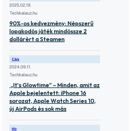
2025.02.19.
Techkalauz.hu
90%-os kedvezmény: Népszerű
lopakodós játék mindössze 2
dollárért a Steamen
Cikk
2024.09.11.
Techkalauz.hu
„It’s Glowtime” – Minden, amit az
Apple bejelentett: iPhone 16
sorozat, Apple Watch Series 10,
új AirPods és sok más
Hír