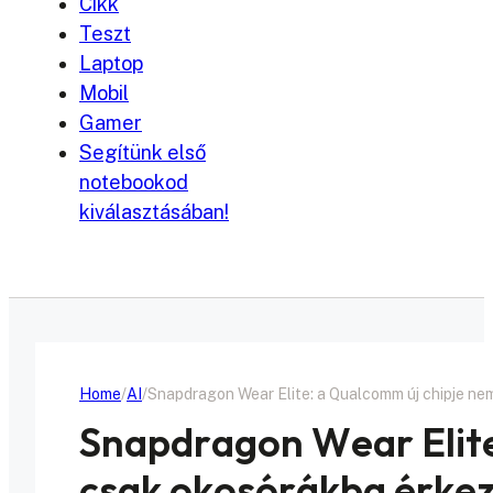
Cikk
Teszt
Laptop
Mobil
Gamer
Segítünk első
notebookod
kiválasztásában!
Home
AI
Snapdragon Wear Elite: a Qualcomm új chipje nem
Snapdragon Wear Elite
csak okosórákba érkezi