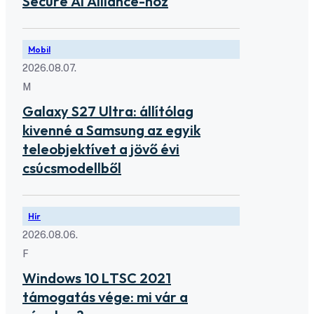
Secure AI Alliance-hoz
Mobil
2026.08.07.
M
Galaxy S27 Ultra: állítólag
kivenné a Samsung az egyik
teleobjektívet a jövő évi
csúcsmodellből
Hír
2026.08.06.
F
Windows 10 LTSC 2021
támogatás vége: mi vár a