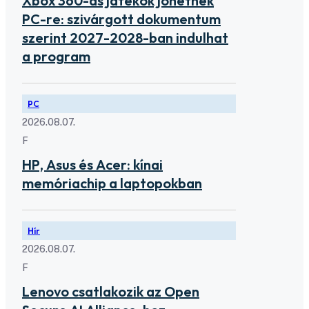
Xbox 360-as játékok jöhetnek
PC-re: szivárgott dokumentum
szerint 2027-2028-ban indulhat
a program
PC
2026.08.07.
F
HP, Asus és Acer: kínai
memóriachip a laptopokban
Hír
2026.08.07.
F
Lenovo csatlakozik az Open