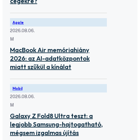
cégekre?
Apple
2026.08.06.
M
MacBook Air memóriahiány
2026: az AI-adatközpontok
miatt szűkül a kínálat
Mobil
2026.08.06.
M
Galaxy Z Fold8 Ultra teszt: a
legjobb Samsung-hajtogatható,
mégsem izgalmas újítás