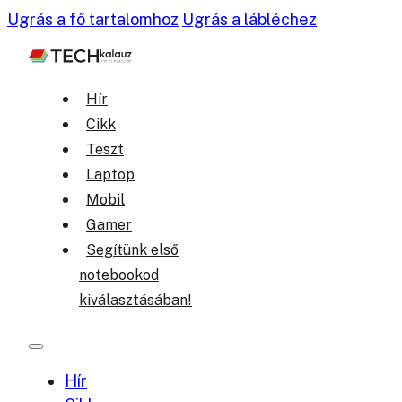
Ugrás a fő tartalomhoz
Ugrás a lábléchez
Hír
Cikk
Teszt
Laptop
Mobil
Gamer
Segítünk első
notebookod
kiválasztásában!
Hír