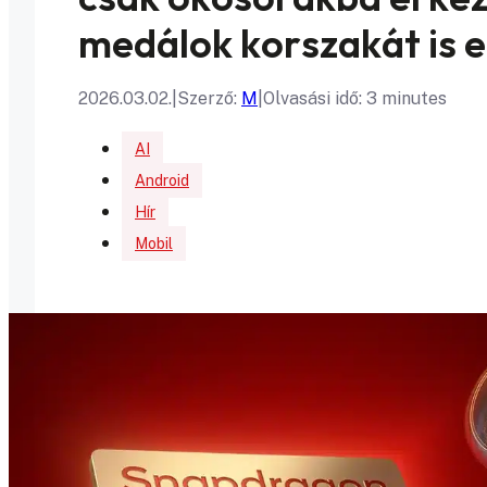
medálok korszakát is 
2026.03.02.
|
Szerző:
M
|
Olvasási idő: 3 minutes
AI
Android
Hír
Mobil