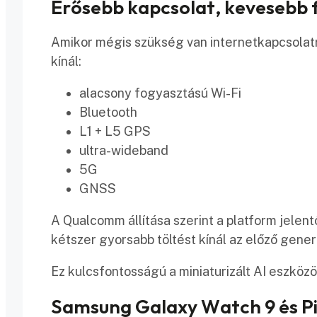
Erősebb kapcsolat, kevesebb 
Amikor mégis szükség van internetkapcsolat
kínál:
alacsony fogyasztású Wi-Fi
Bluetooth
L1 + L5 GPS
ultra-wideband
5G
GNSS
A Qualcomm állítása szerint a platform jelen
kétszer gyorsabb töltést kínál az előző gene
Ez kulcsfontosságú a miniaturizált AI eszköz
Samsung Galaxy Watch 9 és Pix