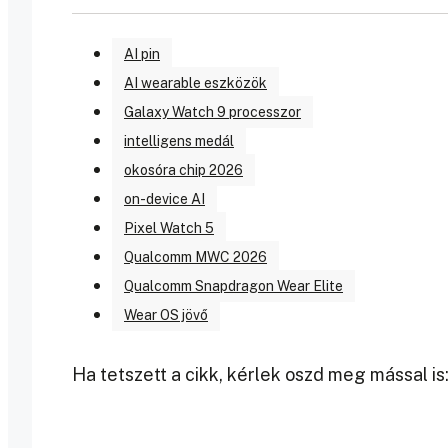
AI pin
AI wearable eszközök
Galaxy Watch 9 processzor
intelligens medál
okosóra chip 2026
on-device AI
Pixel Watch 5
Qualcomm MWC 2026
Qualcomm Snapdragon Wear Elite
Wear OS jövő
Ha tetszett a cikk, kérlek oszd meg mással is