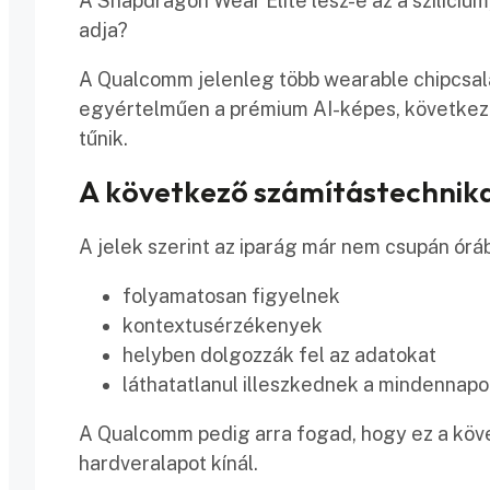
A Snapdragon Wear Elite lesz-e az a szilíciu
adja?
A Qualcomm jelenleg több wearable chipcsalád
egyértelműen a prémium AI-képes, következő
tűnik.
A következő számítástechnikai
A jelek szerint az iparág már nem csupán óráb
folyamatosan figyelnek
kontextusérzékenyek
helyben dolgozzák fel az adatokat
láthatatlanul illeszkednek a mindennap
A Qualcomm pedig arra fogad, hogy ez a köve
hardveralapot kínál.