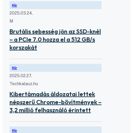
Hír
2025.03.24.
M
Brutális sebesség jön az SSD-knél
– a PCIe 7.0 hozza el a 512 GB/s
korszakát
Hír
2025.02.27.
Techkalauz.hu
Kibertámadás áldozatai lettek
népszerű Chrome-bővítmények –
3,2 millió felhasználó érintett
Hír