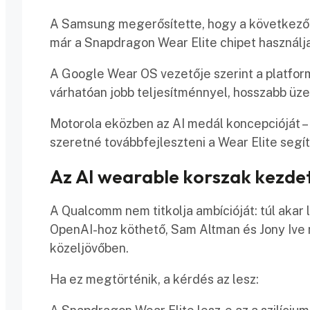
A Samsung megerősítette, hogy a következő 
már a Snapdragon Wear Elite chipet használj
A Google Wear OS vezetője szerint a platform
várhatóan jobb teljesítménnyel, hosszabb üze
Motorola eközben az AI medál koncepcióját –
szeretné továbbfejleszteni a Wear Elite segí
Az AI wearable korszak kezde
A Qualcomm nem titkolja ambícióját: túl akar 
OpenAI-hoz köthető, Sam Altman és Jony Ive 
közeljövőben.
Ha ez megtörténik, a kérdés az lesz: