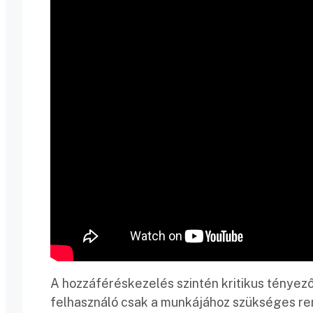
A hozzáféréskezelés szintén kritikus tényező
felhasználó csak a munkájához szükséges ren