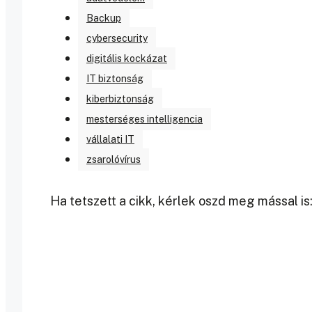
Backup
cybersecurity
digitális kockázat
IT biztonság
kiberbiztonság
mesterséges intelligencia
vállalati IT
zsarolóvírus
Ha tetszett a cikk, kérlek oszd meg mással is