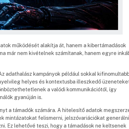
latok működését alakítja át, hanem a kibertámadások
 ma már nem kivételnek számítanak, hanem egyre inká
Az adathalász kampányok például sokkal kifinomultab
 nyelvileg helyes és kontextusba illeszkedő üzeneteke
nböztethetetlenek a valódi kommunikációtól, így
nálók gyanúján is.
nyt a támadók számára. A hitelesítő adatok megszerz
k mintázatokat felismerni, jelszóvariációkat generálni
zni. Ez lehetővé teszi, hogy a támadások ne keltsenek