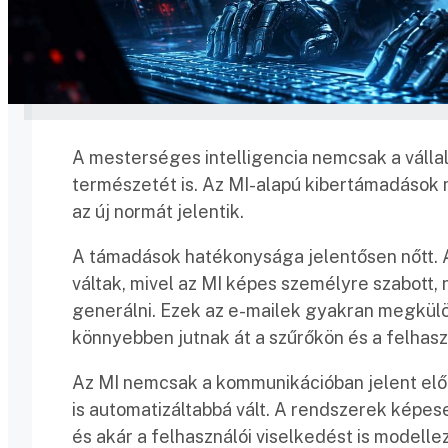
A mesterséges intelligencia nemcsak a válla
természetét is. Az MI-alapú kibertámadások
az új normát jelentik.
A támadások hatékonysága jelentősen nőtt. 
váltak, mivel az MI képes személyre szabott,
generálni. Ezek az e-mailek gyakran megkülö
könnyebben jutnak át a szűrőkön és a felhasz
Az MI nemcsak a kommunikációban jelent elő
is automatizáltabbá vált. A rendszerek képese
és akár a felhasználói viselkedést is modelle