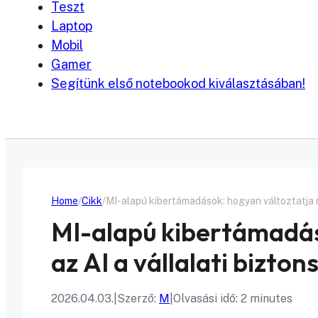
Teszt
Laptop
Mobil
Gamer
Segítünk első notebookod kiválasztásában!
Home
Cikk
MI-alapú kibertámadások: hogyan változtatja m
MI-alapú kibertámadás
az AI a vállalati bizto
2026.04.03.
|
Szerző:
M
|
Olvasási idő: 2 minutes