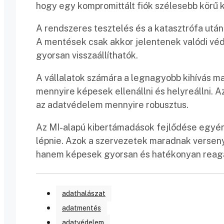
hogy egy kompromittált fiók szélesebb körű 
A rendszeres tesztelés és a katasztrófa után
A mentések csak akkor jelentenek valódi vé
gyorsan visszaállíthatók.
A vállalatok számára a legnagyobb kihívás m
mennyire képesek ellenállni és helyreállni. 
az adatvédelem mennyire robusztus.
Az MI-alapú kibertámadások fejlődése egyérte
lépnie. Azok a szervezetek maradnak versen
hanem képesek gyorsan és hatékonyan reagál
adathalászat
adatmentés
adatvédelem