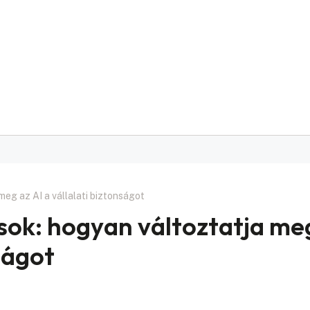
eg az AI a vállalati biztonságot
ok: hogyan változtatja me
nságot