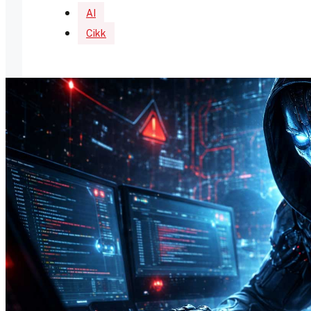
AI
Cikk