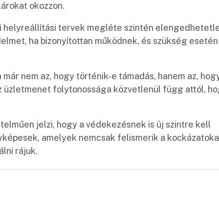
károkat okozzon.
i helyreállítási tervek megléte szintén elengedhetetl
delmet, ha bizonyítottan működnek, és szükség esetén
a már nem az, hogy történik-e támadás, hanem az, hog
Az üzletmenet folytonossága közvetlenül függ attól, h
lműen jelzi, hogy a védekezésnek is új szintre kell
yképesek, amelyek nemcsak felismerik a kockázatoka
ni rájuk.