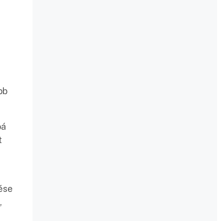
bb
bá
t
ése
,