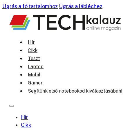
Ugrás a fő tartalomhoz
Ugrás a lábléchez
Hír
Cikk
Teszt
Laptop
Mobil
Gamer
Segítünk első notebookod kiválasztásában!
Hír
Cikk