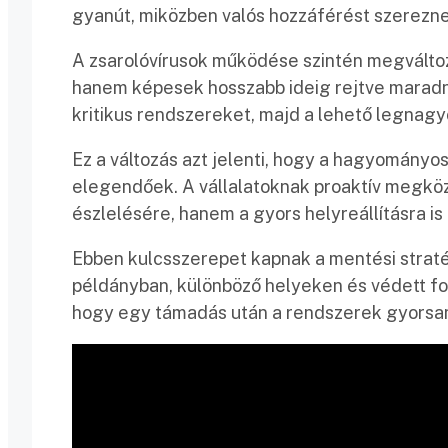
gyanút, miközben valós hozzáférést szerezne
A zsarolóvírusok működése szintén megválto
hanem képesek hosszabb ideig rejtve maradni. 
kritikus rendszereket, majd a lehető legnagy
Ez a változás azt jelenti, hogy a hagyomá
elegendőek. A vállalatoknak proaktív megkö
észlelésére, hanem a gyors helyreállításra is
Ebben kulcsszerepet kapnak a mentési stratégi
példányban, különböző helyeken és védett fo
hogy egy támadás után a rendszerek gyorsan