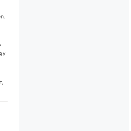
en.
y
ogy
t,