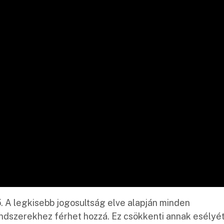
. A legkisebb jogosultság elve alapján minden
dszerekhez férhet hozzá. Ez csökkenti annak esélyét