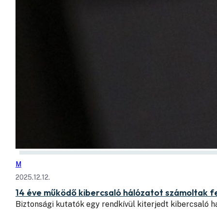
M
2025.12.12.
14 éve működő kibercsaló hálózatot számoltak f
Biztonsági kutatók egy rendkívül kiterjedt kibercsaló h