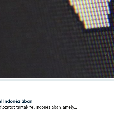
el Indonéziában
álózatot tártak fel Indonéziában, amely…