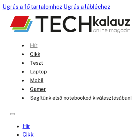
Ugrás a fő tartalomhoz
Ugrás a lábléchez
Hír
Cikk
Teszt
Laptop
Mobil
Gamer
Segítünk első notebookod kiválasztásában!
Hír
Cikk