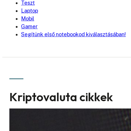
Teszt
Laptop
Mobil
Gamer
Segítünk első notebookod kiválasztásában!
Kriptovaluta cikkek