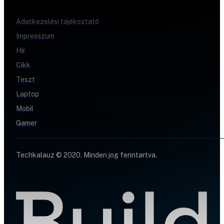
Adatkezelési tájékoztató
Impresszum
Hír
Cikk
Teszt
Laptop
Mobil
Gamer
Techkalauz © 2020. Minden jog fenntartva.