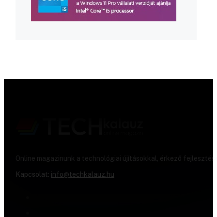
Online magazinunk a technológiai újításokkal, érkező fejlesztés
Kapcsolat:
info@techkalauz.hu