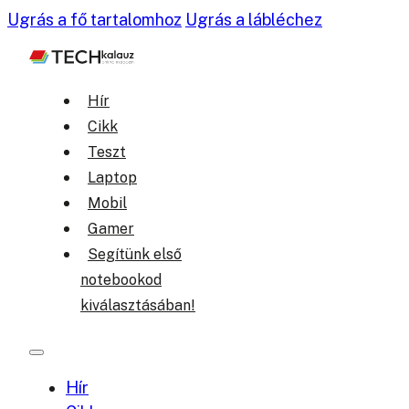
Ugrás a fő tartalomhoz
Ugrás a lábléchez
Hír
Cikk
Teszt
Laptop
Mobil
Gamer
Segítünk első
notebookod
kiválasztásában!
Hír