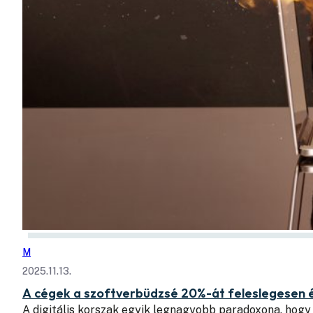
M
2025.11.13.
A cégek a szoftverbüdzsé 20%-át feleslegesen ég
A digitális korszak egyik legnagyobb paradoxona, hogy