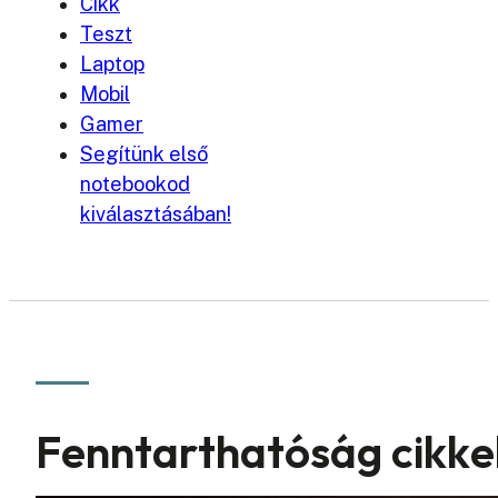
Cikk
Teszt
Laptop
Mobil
Gamer
Segítünk első
notebookod
kiválasztásában!
Fenntarthatóság cikke