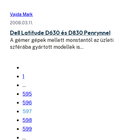
Vajda Mark
2008.03.11.
Dell Latitude D630 és D830 Penrynnel
A gémer gépek mellett monstantól az üzleti
szférába gyártott modellek is…
1
…
595
596
597
598
599
…