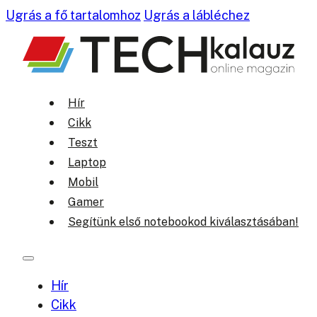
Ugrás a fő tartalomhoz
Ugrás a lábléchez
Hír
Cikk
Teszt
Laptop
Mobil
Gamer
Segítünk első notebookod kiválasztásában!
Hír
Cikk