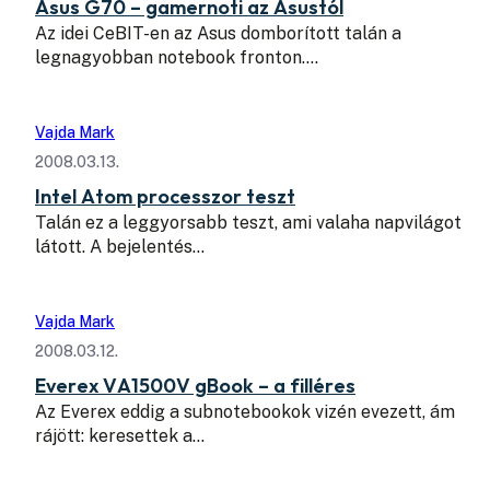
Asus G70 – gamernoti az Asustól
Az idei CeBIT-en az Asus domborított talán a
legnagyobban notebook fronton.…
Vajda Mark
2008.03.13.
Intel Atom processzor teszt
Talán ez a leggyorsabb teszt, ami valaha napvilágot
látott. A bejelentés…
Vajda Mark
2008.03.12.
Everex VA1500V gBook – a filléres
Az Everex eddig a subnotebookok vizén evezett, ám
rájött: keresettek a…