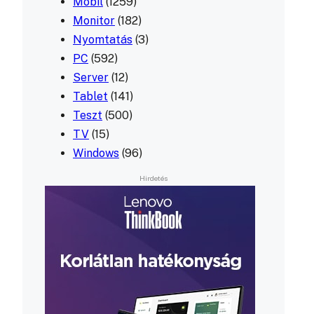
Mobil
(1259)
Monitor
(182)
Nyomtatás
(3)
PC
(592)
Server
(12)
Tablet
(141)
Teszt
(500)
TV
(15)
Windows
(96)