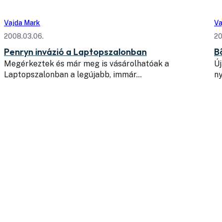
Vajda Mark
Va
2008.03.06.
20
Penryn invázió a Laptopszalonban
B
Megérkeztek és már meg is vásárolhatóak a
Új
Laptopszalonban a legújabb, immár…
n