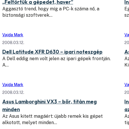
„Feltörtük a gépedet, haver”
I
Aggasztó trend, hogy míg a PC-k száma nő, a
Eg
biztonsági szoftverek…
sz
Vajda Mark
Va
2008.03.12.
20
Dell Latitude XFR D630 – ipari noteszgép
A
A Dell eddig nem volt jelen az ipari gépek frontján.
Az
A…
K
Vajda Mark
Va
2008.03.12.
20
Asus Lamborghini VX3 – bőr, titán meg
I
minden
a
Az Asus kitett magáért: újabb remek kis gépet
Az
alkotott, melyet minden…
ti