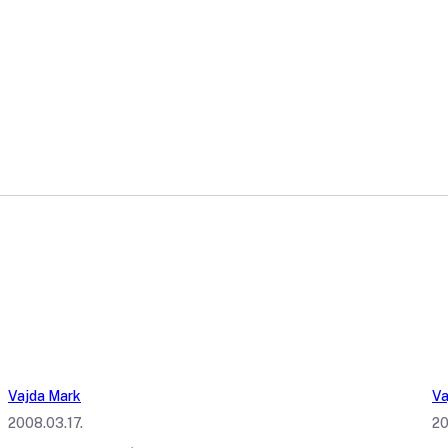
Vajda Mark
Va
2008.03.17.
20