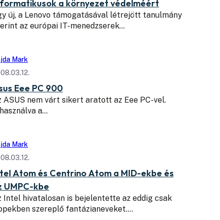
nformatikusok a környezet védelméért
y új, a Lenovo támogatásával létrejött tanulmány
erint az európai IT-menedzserek…
jda Mark
08.03.12.
sus Eee PC 900
 ASUS nem várt sikert aratott az Eee PC-vel.
ihasználva a…
jda Mark
08.03.12.
ntel Atom és Centrino Atom a MID-ekbe és
z UMPC-kbe
 Intel hivatalosan is bejelentette az eddig csak
ppekben szereplő fantázianeveket.…