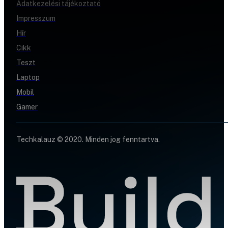
Adatkezelési tájékoztató
Impresszum
Hír
Cikk
Teszt
Laptop
Mobil
Gamer
Techkalauz © 2020. Minden jog fenntartva.