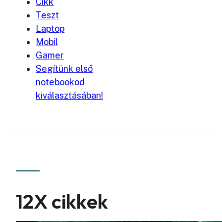
Cikk
Teszt
Laptop
Mobil
Gamer
Segítünk első
notebookod
kiválasztásában!
12X cikkek