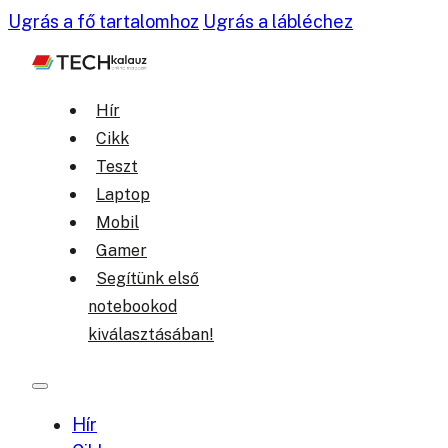
Ugrás a fő tartalomhoz
Ugrás a lábléchez
Hír
Cikk
Teszt
Laptop
Mobil
Gamer
Segítünk első
notebookod
kiválasztásában!
Hír