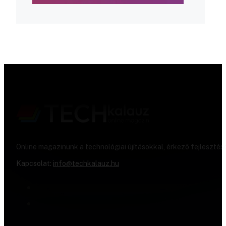
Online magazinunk a technológiai újításokkal, érkező fejlesztés
Kapcsolat:
info@techkalauz.hu