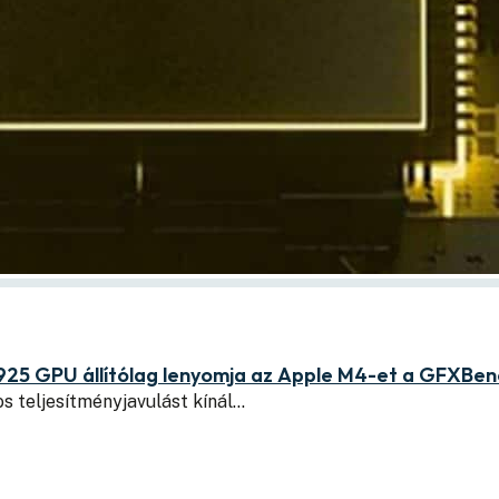
25 GPU állítólag lenyomja az Apple M4-et a GFXBe
s teljesítményjavulást kínál…