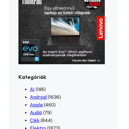
Kategóriák
AI
(186)
Android
(1636)
Apple
(460)
Audió
(79)
Cikk
(844)
Elektro
(1873)