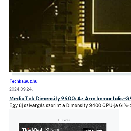
Techkalauz.hu
2024.09.24.
MediaTek Dimensity 9400: Az Arm Immortalis-G9
Egy új szivárgás szerint a Dimensity 9400 GPU-ja 61%-o