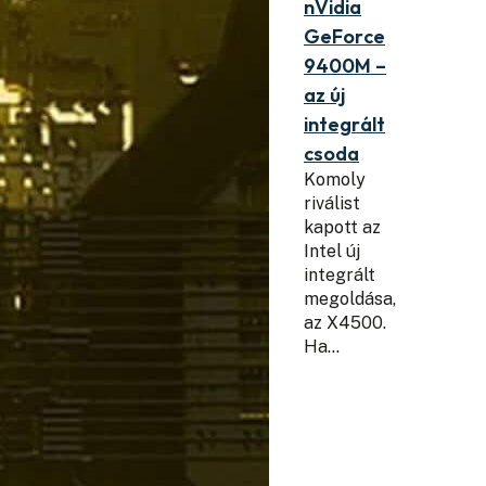
nVidia
GeForce
9400M –
az új
integrált
csoda
Komoly
riválist
kapott az
Intel új
integrált
megoldása,
az X4500.
Ha…