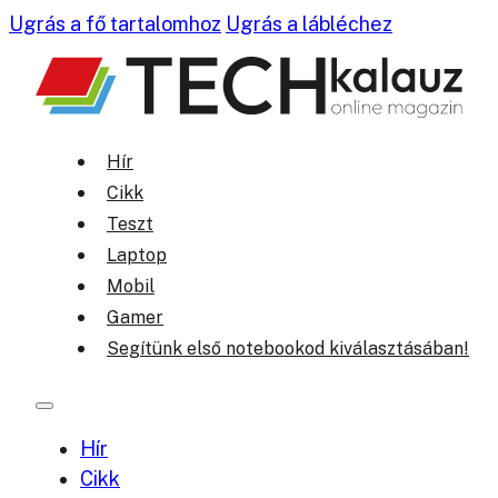
Ugrás a fő tartalomhoz
Ugrás a lábléchez
Hír
Cikk
Teszt
Laptop
Mobil
Gamer
Segítünk első notebookod kiválasztásában!
Hír
Cikk