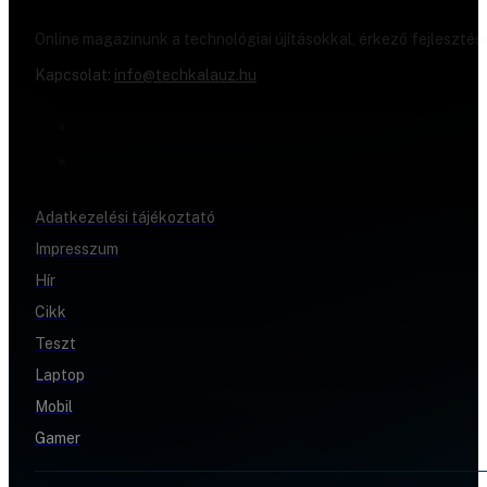
Online magazinunk a technológiai újításokkal, érkező fejlesztés
Kapcsolat:
info@techkalauz.hu
Adatkezelési tájékoztató
Impresszum
Hír
Cikk
Teszt
Laptop
Mobil
Gamer