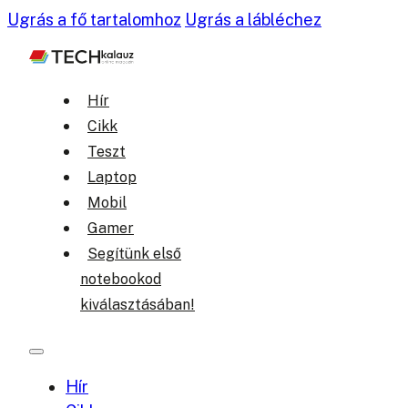
Ugrás a fő tartalomhoz
Ugrás a lábléchez
Hír
Cikk
Teszt
Laptop
Mobil
Gamer
Segítünk első
notebookod
kiválasztásában!
Hír