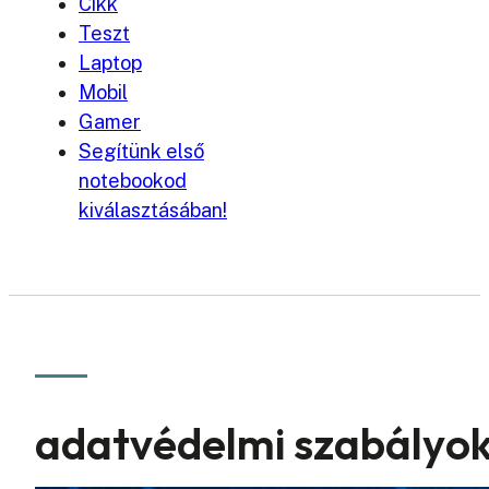
Cikk
Teszt
Laptop
Mobil
Gamer
Segítünk első
notebookod
kiválasztásában!
adatvédelmi szabályok