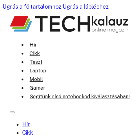
Ugrás a fő tartalomhoz
Ugrás a lábléchez
Hír
Cikk
Teszt
Laptop
Mobil
Gamer
Segítünk első notebookod kiválasztásában!
Hír
Cikk