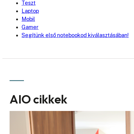
Teszt
Laptop
Mobil
Gamer
Segítünk első notebookod kiválasztásában!
AIO cikkek