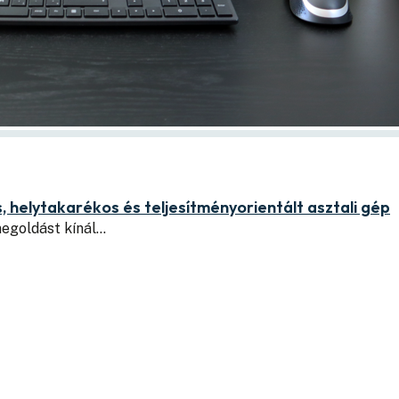
 helytakarékos és teljesítményorientált asztali gép
megoldást kínál…