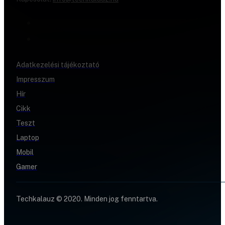
Adatkezelési tájékoztató
Impresszum
Hír
Cikk
Teszt
Laptop
Mobil
Gamer
Techkalauz © 2020. Minden jog fenntartva.