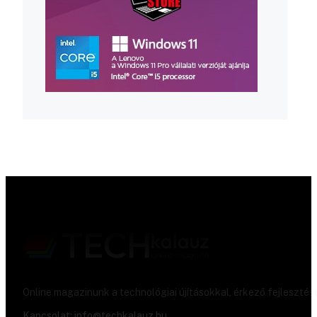
Online magazinunk a technológiai újításokkal, érkező fejlesztés
Kapcsolat:
info@techkalauz.hu