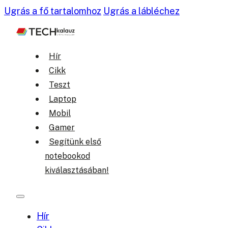
Ugrás a fő tartalomhoz
Ugrás a lábléchez
Hír
Cikk
Teszt
Laptop
Mobil
Gamer
Segítünk első
notebookod
kiválasztásában!
Hír