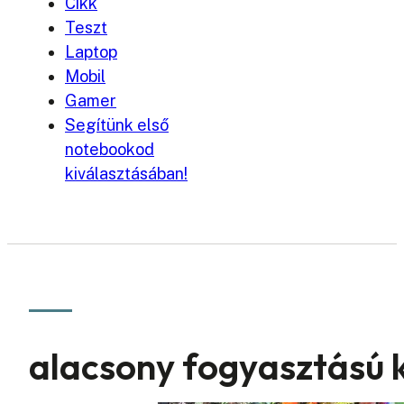
Cikk
Teszt
Laptop
Mobil
Gamer
Segítünk első
notebookod
kiválasztásában!
alacsony fogyasztású k