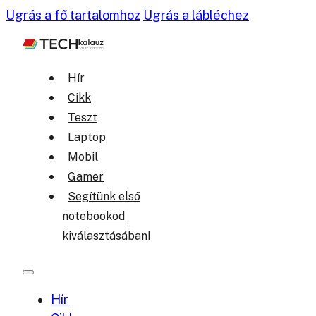
Ugrás a fő tartalomhoz
Ugrás a lábléchez
Hír
Cikk
Teszt
Laptop
Mobil
Gamer
Segítünk első
notebookod
kiválasztásában!
Hír