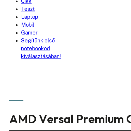
Cikk
Teszt
Laptop
Mobil
Gamer
Segítünk első
notebookod
kiválasztásában!
AMD Versal Premium G