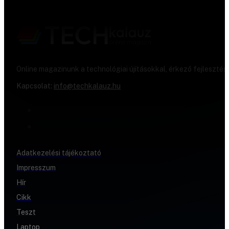
Online magazinunk a technológiai újításokkal, érkező fejlesztés
Kapcsolat:
info@techkalauz.hu
Adatkezelési tájékoztató
Impresszum
Hír
Cikk
Teszt
Laptop