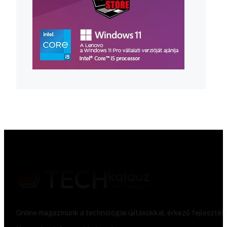
Online magazinunk a technológiai újításokkal, érkező fejlesztés