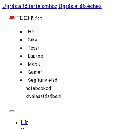
Ugrás a fő tartalomhoz
Ugrás a lábléchez
Hír
Cikk
Teszt
Laptop
Mobil
Gamer
Segítünk első
notebookod
kiválasztásában!
Hír