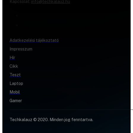
Kapcsolat:
info@techkalauz.hu
Adatkezelési tájékoztató
Impresszum
Hír
Cikk
Teszt
Laptop
Mobil
Gamer
Techkalauz © 2020. Minden jog fenntartva.