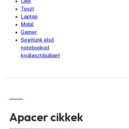
Cikk
Teszt
Laptop
Mobil
Gamer
Segítünk első
notebookod
kiválasztásában!
Apacer cikkek