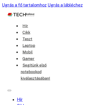
Ugrás a fő tartalomhoz
Ugrás a lábléchez
Hír
Cikk
Teszt
Laptop
Mobil
Gamer
Segítünk első
notebookod
kiválasztásában!
Hír