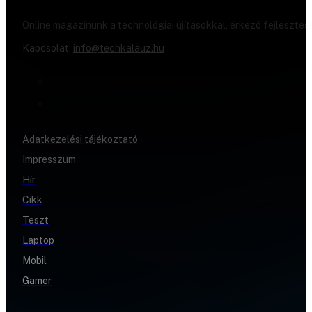
Online magazinunk a technológiai újításokkal, érkező fejlesztés
Kapcsolat:
info@techkalauz.hu
Adatkezelési tájékoztató
Impresszum
Hír
Cikk
Teszt
Laptop
Mobil
Gamer