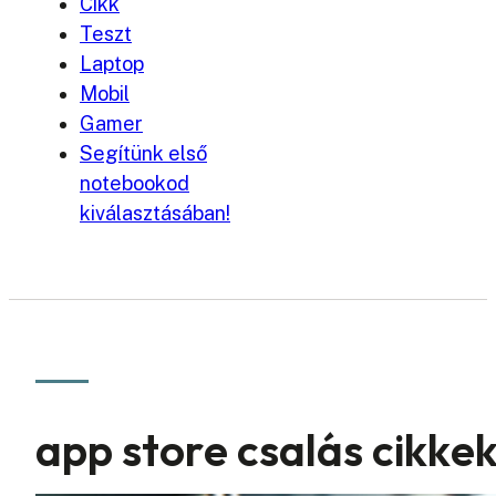
Cikk
Teszt
Laptop
Mobil
Gamer
Segítünk első
notebookod
kiválasztásában!
app store csalás cikke