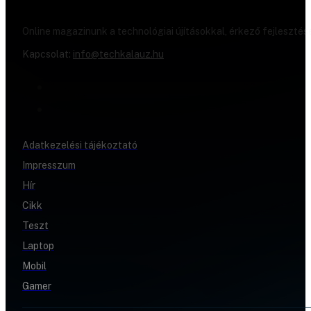
Online magazinunk a technológiai újításokkal, érkező fejlesztés
Kapcsolat:
info@techkalauz.hu
Adatkezelési tájékoztató
Impresszum
Hír
Cikk
Teszt
Laptop
Mobil
Gamer