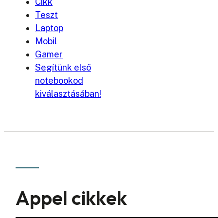
Cikk
Teszt
Laptop
Mobil
Gamer
Segítünk első
notebookod
kiválasztásában!
Appel cikkek