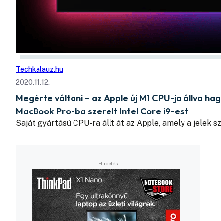
Techkalauz.hu
2020.11.12.
Megérte váltani – az Apple új M1 CPU-ja állva hag
MacBook Pro-ba szerelt Intel Core i9-est
Saját gyártású CPU-ra állt át az Apple, amely a jelek s