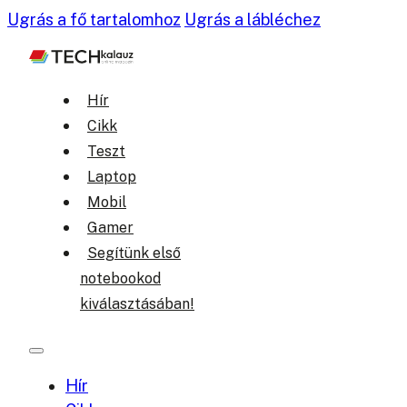
Ugrás a fő tartalomhoz
Ugrás a lábléchez
Hír
Cikk
Teszt
Laptop
Mobil
Gamer
Segítünk első
notebookod
kiválasztásában!
Hír