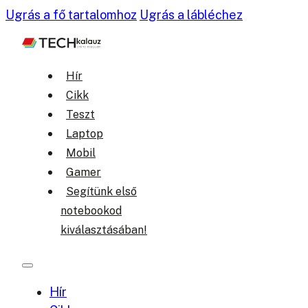
Ugrás a fő tartalomhoz
Ugrás a lábléchez
Hír
Cikk
Teszt
Laptop
Mobil
Gamer
Segítünk első
notebookod
kiválasztásában!
Hír