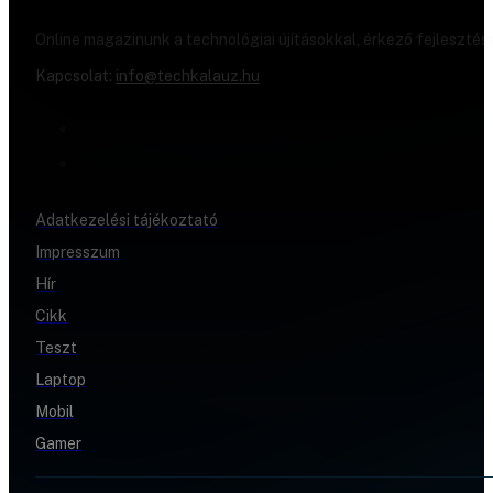
Online magazinunk a technológiai újításokkal, érkező fejlesztés
Kapcsolat:
info@techkalauz.hu
Adatkezelési tájékoztató
Impresszum
Hír
Cikk
Teszt
Laptop
Mobil
Gamer