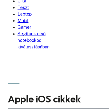
Cikk
Teszt
Laptop
Mobil
Gamer
Segítünk első
notebookod
kiválasztásában!
Apple iOS cikkek