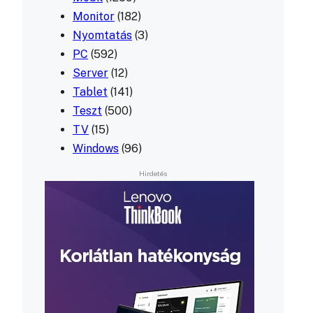
Monitor
(182)
Nyomtatás
(3)
PC
(592)
Server
(12)
Tablet
(141)
Teszt
(500)
TV
(15)
Windows
(96)