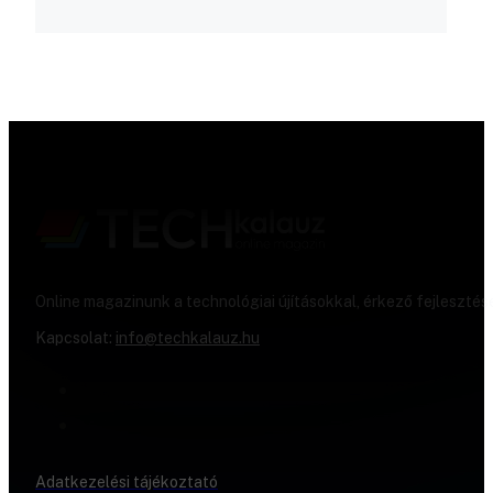
Online magazinunk a technológiai újításokkal, érkező fejlesztés
Kapcsolat:
info@techkalauz.hu
Adatkezelési tájékoztató