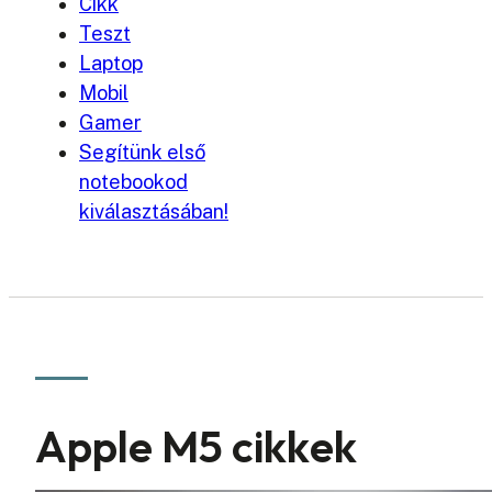
Cikk
Teszt
Laptop
Mobil
Gamer
Segítünk első
notebookod
kiválasztásában!
Apple M5 cikkek