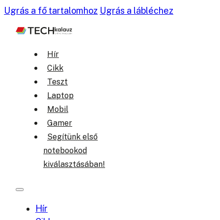
Ugrás a fő tartalomhoz
Ugrás a lábléchez
Hír
Cikk
Teszt
Laptop
Mobil
Gamer
Segítünk első
notebookod
kiválasztásában!
Hír