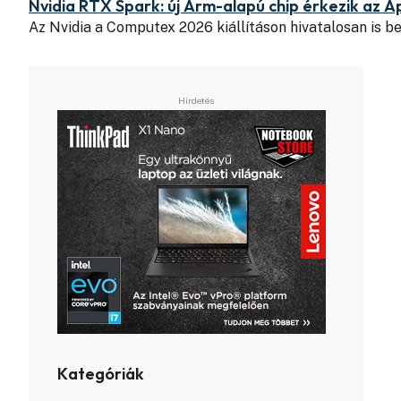
Nvidia RTX Spark: új Arm-alapú chip érkezik az A
Az Nvidia a Computex 2026 kiállításon hivatalosan is
Kategóriák