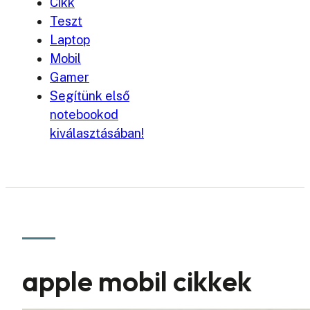
Cikk
Teszt
Laptop
Mobil
Gamer
Segítünk első
notebookod
kiválasztásában!
apple mobil cikkek