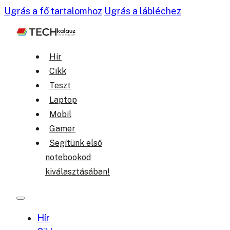
Ugrás a fő tartalomhoz
Ugrás a lábléchez
Hír
Cikk
Teszt
Laptop
Mobil
Gamer
Segítünk első
notebookod
kiválasztásában!
Hír