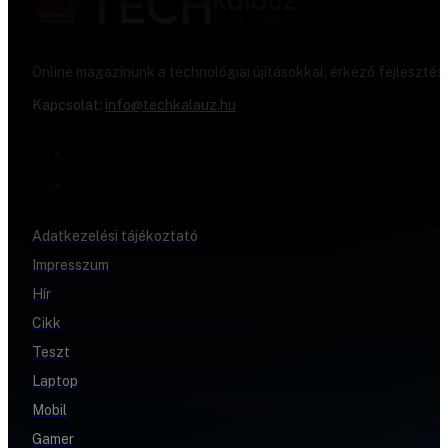
Online magazinunk a technológiai újításokkal, érkező fejlesztés
Kapcsolat:
info@techkalauz.hu
Adatkezelési tájékoztató
Impresszum
Hír
Cikk
Teszt
Laptop
Mobil
Gamer