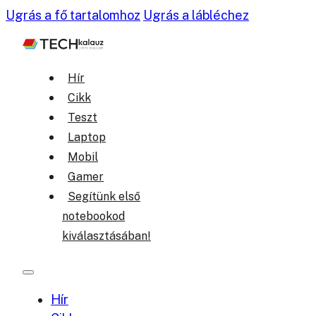
Ugrás a fő tartalomhoz
Ugrás a lábléchez
Hír
Cikk
Teszt
Laptop
Mobil
Gamer
Segítünk első
notebookod
kiválasztásában!
Hír