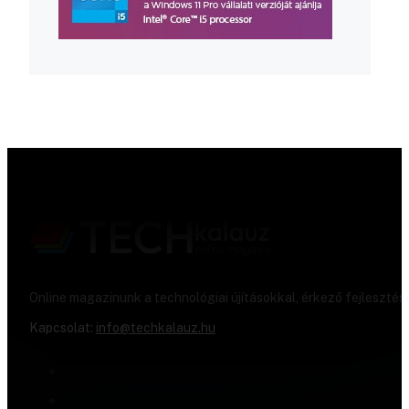
Online magazinunk a technológiai újításokkal, érkező fejlesztés
Kapcsolat:
info@techkalauz.hu