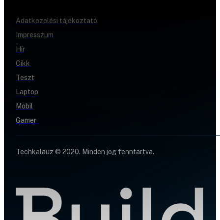
Adatkezelési tájékoztató
Impresszum
Hír
Cikk
Teszt
Laptop
Mobil
Gamer
Techkalauz © 2020. Minden jog fenntartva.