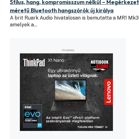
Stílus, hang, kompromisszum nélkül – Megérkezett
méretű Bluetooth hangszórók új királya
A brit Ruark Audio hivatalosan is bemutatta a MR1 Mk
amelyek a…