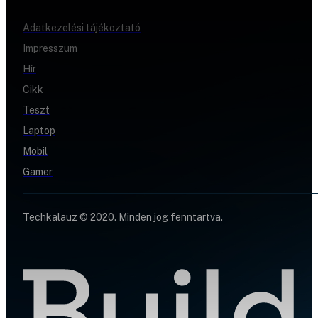
Adatkezelési tájékoztató
Impresszum
Hír
Cikk
Teszt
Laptop
Mobil
Gamer
Techkalauz © 2020. Minden jog fenntartva.