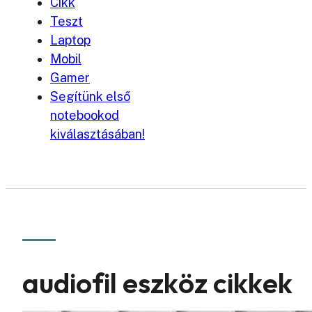
Cikk
Teszt
Laptop
Mobil
Gamer
Segítünk első
notebookod
kiválasztásában!
audiofil eszköz cikkek