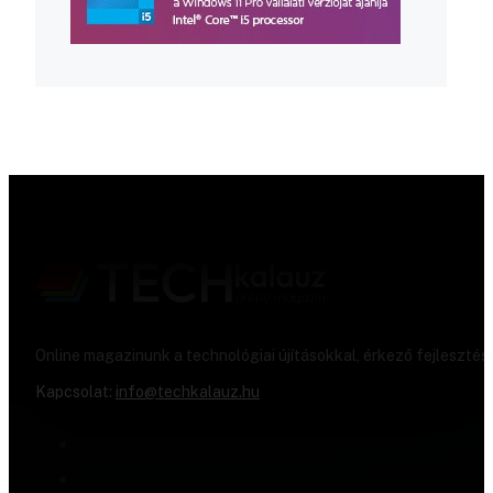
Online magazinunk a technológiai újításokkal, érkező fejlesztés
Kapcsolat:
info@techkalauz.hu