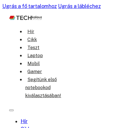
Ugrás a fő tartalomhoz
Ugrás a lábléchez
Hír
Cikk
Teszt
Laptop
Mobil
Gamer
Segítünk első
notebookod
kiválasztásában!
Hír