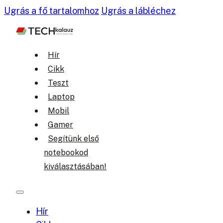
Ugrás a fő tartalomhoz
Ugrás a lábléchez
Hír
Cikk
Teszt
Laptop
Mobil
Gamer
Segítünk első
notebookod
kiválasztásában!
Hír