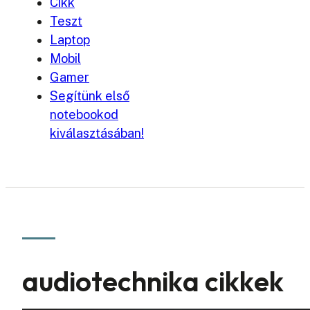
Cikk
Teszt
Laptop
Mobil
Gamer
Segítünk első
notebookod
kiválasztásában!
audiotechnika cikkek