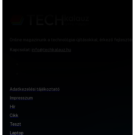
Online magazinunk a technológiai újításokkal, érkező fejlesztés
Kapcsolat:
info@techkalauz.hu
Adatkezelési tájékoztató
Impresszum
Hír
Cikk
Teszt
Laptop