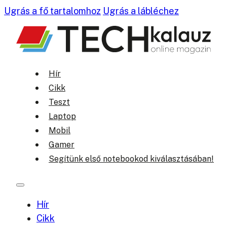
Ugrás a fő tartalomhoz
Ugrás a lábléchez
Hír
Cikk
Teszt
Laptop
Mobil
Gamer
Segítünk első notebookod kiválasztásában!
Hír
Cikk