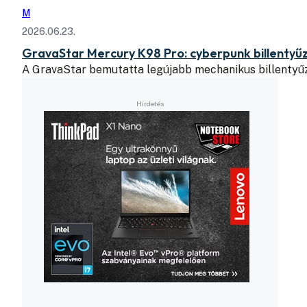
M
2026.06.23.
GravaStar Mercury K98 Pro: cyberpunk billentyű
A GravaStar bemutatta legújabb mechanikus billentyű