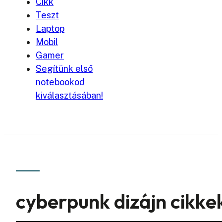
Cikk
Teszt
Laptop
Mobil
Gamer
Segítünk első
notebookod
kiválasztásában!
cyberpunk dizájn cikke