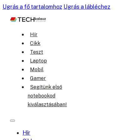
Ugrás a fő tartalomhoz
Ugrás a lábléchez
Hír
Cikk
Teszt
Laptop
Mobil
Gamer
Segítünk első
notebookod
kiválasztásában!
Hír