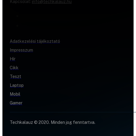
Kapcsolat:
info@techkalauz.hu
Adatkezelési tájékoztató
Impresszum
Hír
Cikk
Teszt
Laptop
Mobil
Gamer
Techkalauz © 2020. Minden jog fenntartva.