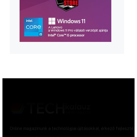
Online magazinunk a technológiai újításokkal, érkező fejlesztés