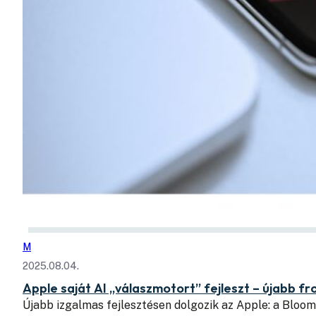
M
2025.08.04.
Apple saját AI „válaszmotort” fejleszt – újabb fr
Újabb izgalmas fejlesztésen dolgozik az Apple: a Blo