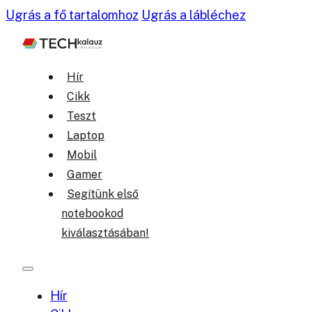
Ugrás a fő tartalomhoz
Ugrás a lábléchez
Hír
Cikk
Teszt
Laptop
Mobil
Gamer
Segítünk első
notebookod
kiválasztásában!
Hír