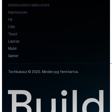
Adatkezelési tájékoztató
Impresszum
Hír
Cikk
Teszt
Laptop
Mobil
Gamer
Techkalauz © 2020. Minden jog fenntartva.