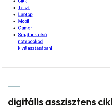
Cikk
Teszt
Laptop
Mobil
Gamer
Segítünk első
notebookod
kiválasztásában!
digitális asszisztens ci