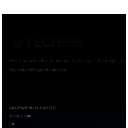
Online magazinunk a technológiai újításokkal, érkező fejlesztés
Kapcsolat:
info@techkalauz.hu
Adatkezelési tájékoztató
Impresszum
Hír