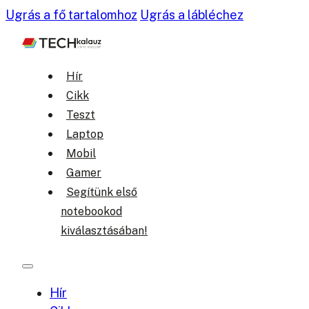
Ugrás a fő tartalomhoz
Ugrás a lábléchez
Hír
Cikk
Teszt
Laptop
Mobil
Gamer
Segítünk első
notebookod
kiválasztásában!
Hír