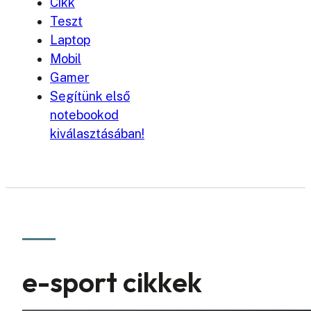
Cikk
Teszt
Laptop
Mobil
Gamer
Segítünk első
notebookod
kiválasztásában!
e-sport cikkek