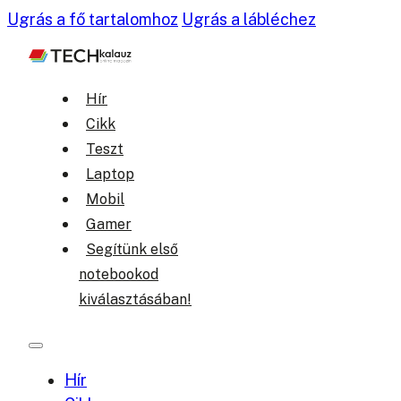
Ugrás a fő tartalomhoz
Ugrás a lábléchez
Hír
Cikk
Teszt
Laptop
Mobil
Gamer
Segítünk első
notebookod
kiválasztásában!
Hír