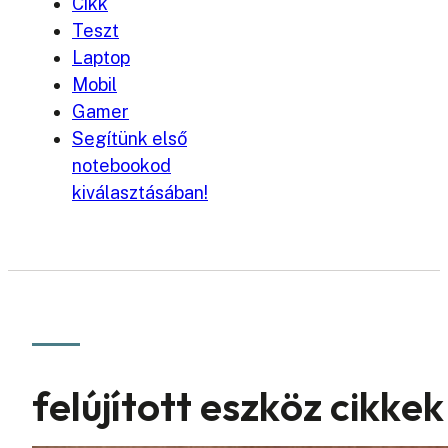
Cikk
Teszt
Laptop
Mobil
Gamer
Segítünk első
notebookod
kiválasztásában!
felújított eszköz cikkek