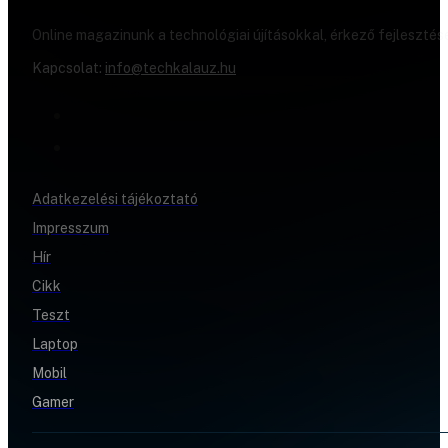
Online magazinunk a technológiai újításokkal, érkező fejlesztés
Kapcsolat:
info@techkalauz.hu
Adatkezelési tájékoztató
Impresszum
Hír
Cikk
Teszt
Laptop
Mobil
Gamer