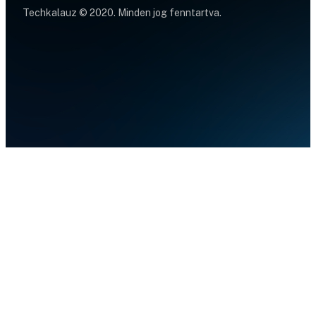
Techkalauz © 2020. Minden jog fenntartva.