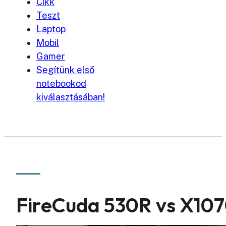
Cikk
Teszt
Laptop
Mobil
Gamer
Segítünk első
notebookod
kiválasztásában!
FireCuda 530R vs X107