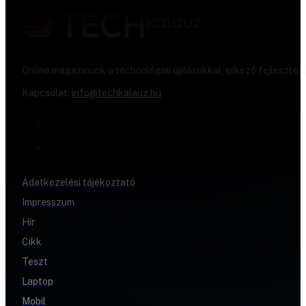
Online magazinunk a technológiai újításokkal, érkező fejlesztés
Kapcsolat:
info@techkalauz.hu
Adatkezelési tájékoztató
Impresszum
Hír
Cikk
Teszt
Laptop
Mobil