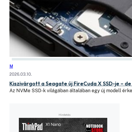
M
2026.03.10.
Kiszivárgott a Seagate új FireCuda X SSD-je – d
Az NVMe SSD-k világában általában egy új modell érke