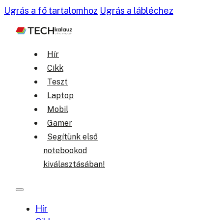
Ugrás a fő tartalomhoz
Ugrás a lábléchez
Hír
Cikk
Teszt
Laptop
Mobil
Gamer
Segítünk első
notebookod
kiválasztásában!
Hír