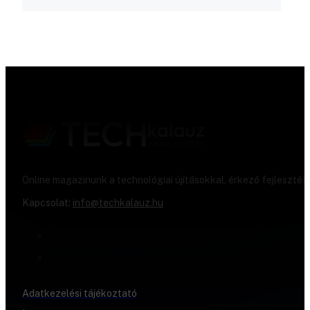
Online magazinunk a technológiai újításokkal, érkező fejlesztés
Kapcsolat:
info@techkalauz.hu
Adatkezelési tájékoztató