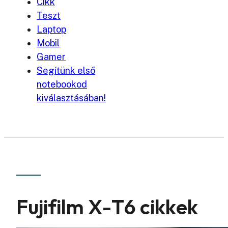
Cikk
Teszt
Laptop
Mobil
Gamer
Segítünk első
notebookod
kiválasztásában!
Fujifilm X-T6 cikkek