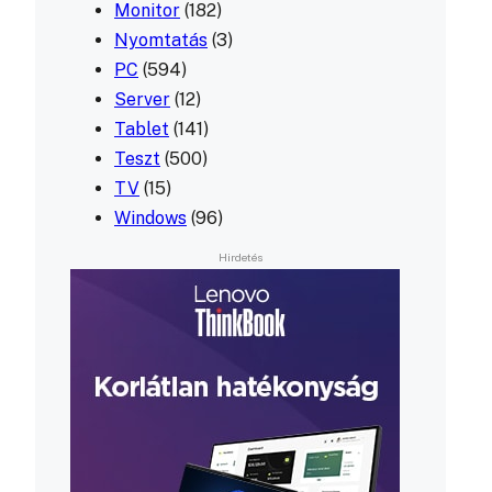
Monitor
(182)
Nyomtatás
(3)
PC
(594)
Server
(12)
Tablet
(141)
Teszt
(500)
TV
(15)
Windows
(96)