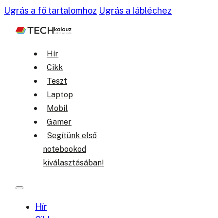
Ugrás a fő tartalomhoz
Ugrás a lábléchez
Hír
Cikk
Teszt
Laptop
Mobil
Gamer
Segítünk első
notebookod
kiválasztásában!
Hír