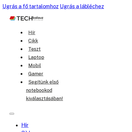
Ugrás a fő tartalomhoz
Ugrás a lábléchez
Hír
Cikk
Teszt
Laptop
Mobil
Gamer
Segítünk első
notebookod
kiválasztásában!
Hír