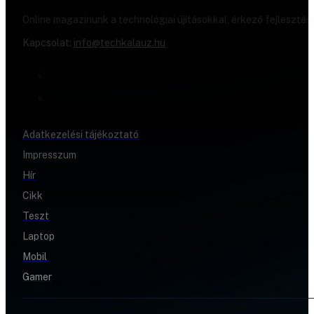
Online magazinunk a technológiai újításokkal, érkező fejlesztés
Kapcsolat:
info@techkalauz.hu
Adatkezelési tájékoztató
Impresszum
Hír
Cikk
Teszt
Laptop
Mobil
Gamer