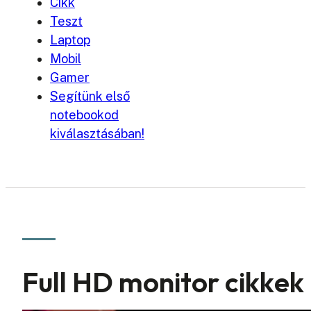
Cikk
Teszt
Laptop
Mobil
Gamer
Segítünk első
notebookod
kiválasztásában!
Full HD monitor cikkek