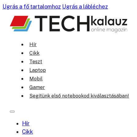
Ugrás a fő tartalomhoz
Ugrás a lábléchez
Hír
Cikk
Teszt
Laptop
Mobil
Gamer
Segítünk első notebookod kiválasztásában!
Hír
Cikk