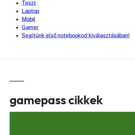
Teszt
Laptop
Mobil
Gamer
Segítünk első notebookod kiválasztásában!
gamepass cikkek