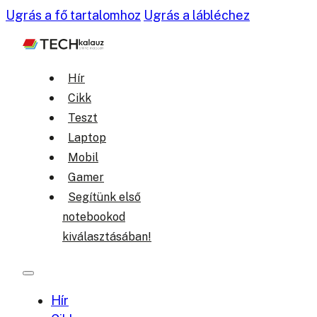
Ugrás a fő tartalomhoz
Ugrás a lábléchez
Hír
Cikk
Teszt
Laptop
Mobil
Gamer
Segítünk első
notebookod
kiválasztásában!
Hír