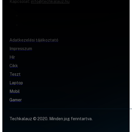
Kapcsolat:
info@techkalauz.hu
Adatkezelési tájékoztató
Impresszum
Hír
Cikk
Teszt
Laptop
Mobil
Gamer
Techkalauz © 2020. Minden jog fenntartva.