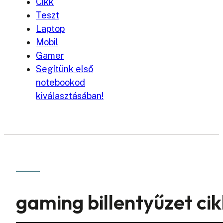
Cikk
Teszt
Laptop
Mobil
Gamer
Segítünk első
notebookod
kiválasztásában!
gaming billentyűzet ci