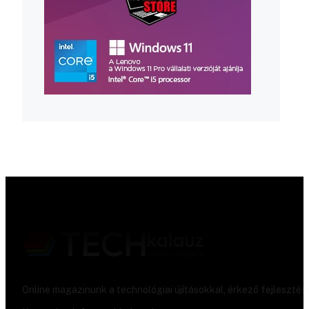
Online magazinunk a technológiai újításokkal, érkező fejlesztés