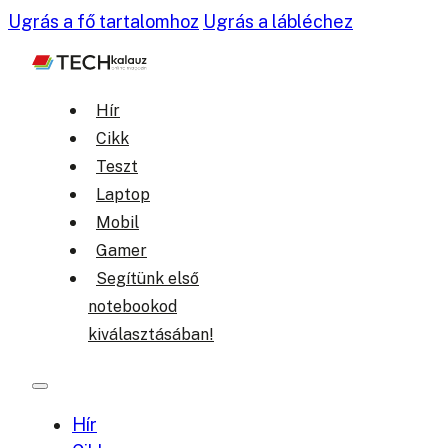
Ugrás a fő tartalomhoz
Ugrás a lábléchez
Hír
Cikk
Teszt
Laptop
Mobil
Gamer
Segítünk első
notebookod
kiválasztásában!
Hír