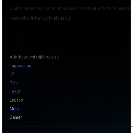
Online magazinunk a technológiai újításokkal, érkező fejlesztés
Kapcsolat:
info@techkalauz.hu
Adatkezelési tájékoztató
Impresszum
Hír
Cikk
Teszt
Laptop
Mobil
Gamer