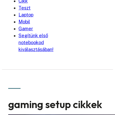
Cikk
Teszt
Laptop
Mobil
Gamer
Segítünk első
notebookod
kiválasztásában!
gaming setup cikkek