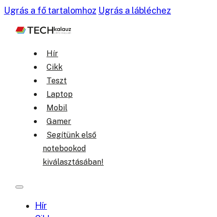
Ugrás a fő tartalomhoz
Ugrás a lábléchez
Hír
Cikk
Teszt
Laptop
Mobil
Gamer
Segítünk első
notebookod
kiválasztásában!
Hír