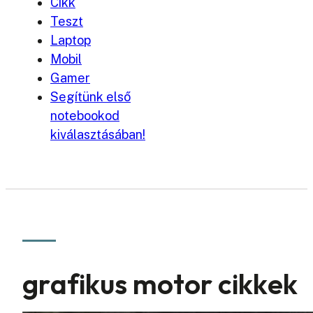
Cikk
Teszt
Laptop
Mobil
Gamer
Segítünk első
notebookod
kiválasztásában!
grafikus motor cikkek