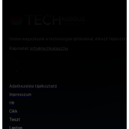
Online magazinunk a technológiai újításokkal, érkező fejlesztés
Kapcsolat:
info@techkalauz.hu
Adatkezelési tájékoztató
Impresszum
Hír
Cikk
Teszt
Laptop