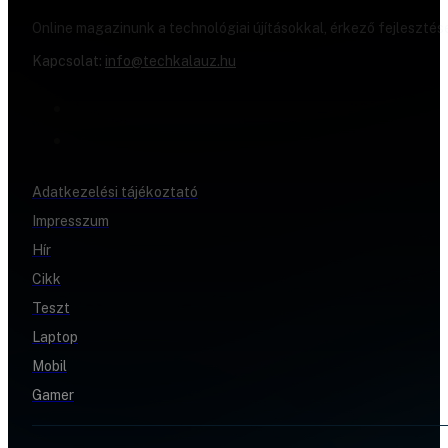
Online magazinunk a technológiai újításokkal, érkező fejlesztés
Kapcsolat:
info@techkalauz.hu
Adatkezelési tájékoztató
Impresszum
Hír
Cikk
Teszt
Laptop
Mobil
Gamer