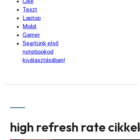
Cikk
Teszt
Laptop
Mobil
Gamer
Segítünk első
notebookod
kiválasztásában!
high refresh rate cikke