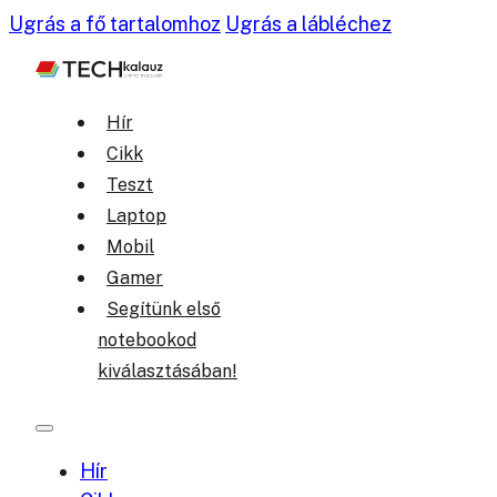
Ugrás a fő tartalomhoz
Ugrás a lábléchez
Hír
Cikk
Teszt
Laptop
Mobil
Gamer
Segítünk első
notebookod
kiválasztásában!
Hír