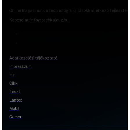
Online magazinunk a technológiai újításokkal, érkező fejlesztés
Kapcsolat:
info@techkalauz.hu
Adatkezelési tájékoztató
Impresszum
Hír
Cikk
Teszt
Laptop
Mobil
Gamer