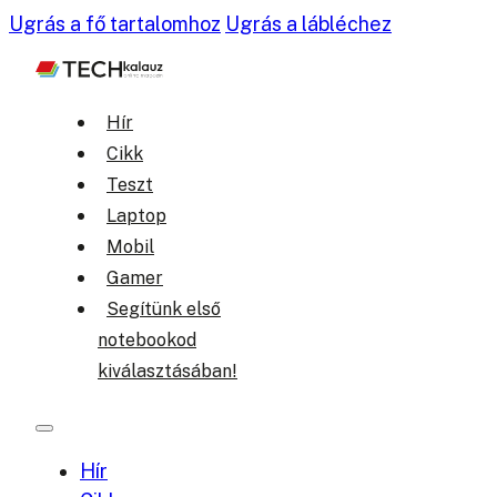
Ugrás a fő tartalomhoz
Ugrás a lábléchez
Hír
Cikk
Teszt
Laptop
Mobil
Gamer
Segítünk első
notebookod
kiválasztásában!
Hír