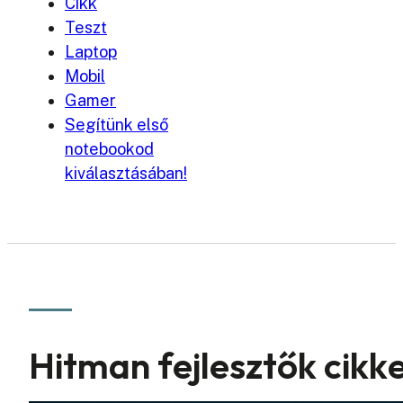
Cikk
Teszt
Laptop
Mobil
Gamer
Segítünk első
notebookod
kiválasztásában!
Hitman fejlesztők cikk