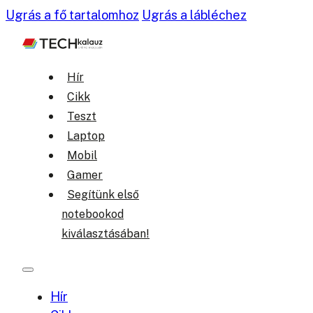
Ugrás a fő tartalomhoz
Ugrás a lábléchez
Hír
Cikk
Teszt
Laptop
Mobil
Gamer
Segítünk első
notebookod
kiválasztásában!
Hír