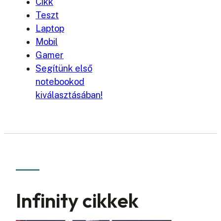
Cikk
Teszt
Laptop
Mobil
Gamer
Segítünk első
notebookod
kiválasztásában!
Infinity cikkek