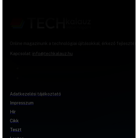
Online magazinunk a technológiai újításokkal, érkező fejlesztés
Kapcsolat:
info@techkalauz.hu
Adatkezelési tájékoztató
Impresszum
Hír
Cikk
Teszt