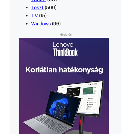
Teszt
(500)
TV
(15)
Windows
(96)