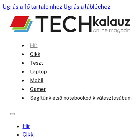
Ugrás a fő tartalomhoz
Ugrás a lábléchez
Hír
Cikk
Teszt
Laptop
Mobil
Gamer
Segítünk első notebookod kiválasztásában!
Hír
Cikk