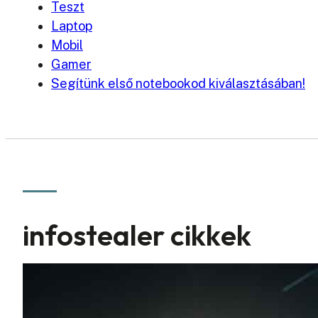
Teszt
Laptop
Mobil
Gamer
Segítünk első notebookod kiválasztásában!
infostealer cikkek