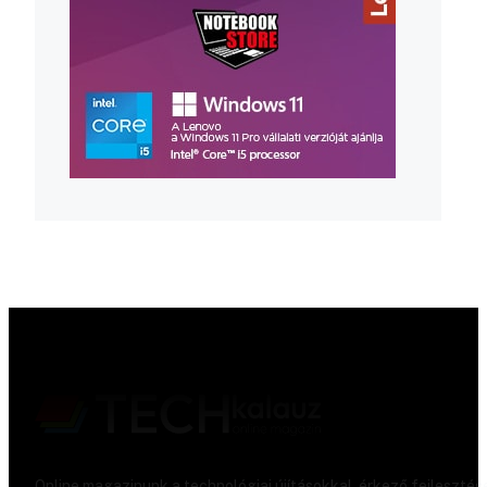
Online magazinunk a technológiai újításokkal, érkező fejlesztés