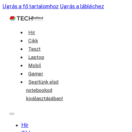
Ugrás a fő tartalomhoz
Ugrás a lábléchez
Hír
Cikk
Teszt
Laptop
Mobil
Gamer
Segítünk első
notebookod
kiválasztásában!
Hír