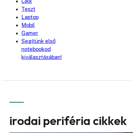
Cikk
Teszt
Laptop
Mobil
Gamer
Segítünk első
notebookod
kiválasztásában!
irodai periféria cikkek