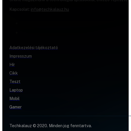
Kapcsolat:
info@techkalauz.hu
Adatkezelési tájékoztató
Impresszum
Hír
Cikk
Teszt
Laptop
Mobil
Gamer
Techkalauz © 2020. Minden jog fenntartva.