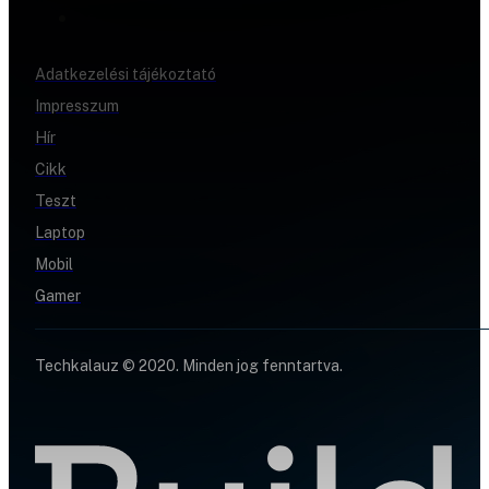
Adatkezelési tájékoztató
Impresszum
Hír
Cikk
Teszt
Laptop
Mobil
Gamer
Techkalauz © 2020. Minden jog fenntartva.