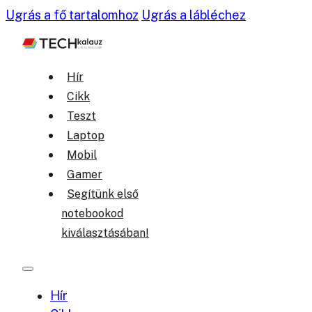
Ugrás a fő tartalomhoz
Ugrás a lábléchez
Hír
Cikk
Teszt
Laptop
Mobil
Gamer
Segítünk első
notebookod
kiválasztásában!
Hír