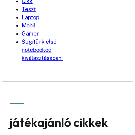
Cikk
Teszt
Laptop
Mobil
Gamer
Segítünk első
notebookod
kiválasztásában!
játékajánló cikkek