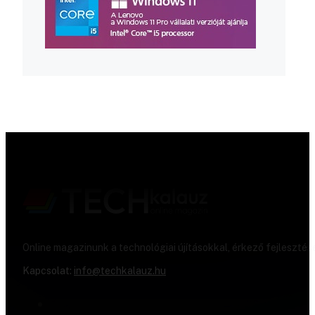
Online magazinunk a technológiai újításokkal, érkező fejlesztés
Kapcsolat:
info@techkalauz.hu