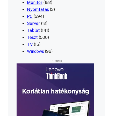
Monitor
(182)
Nyomtatás
(3)
PC
(594)
Server
(12)
Tablet
(141)
Teszt
(500)
TV
(15)
Windows
(96)