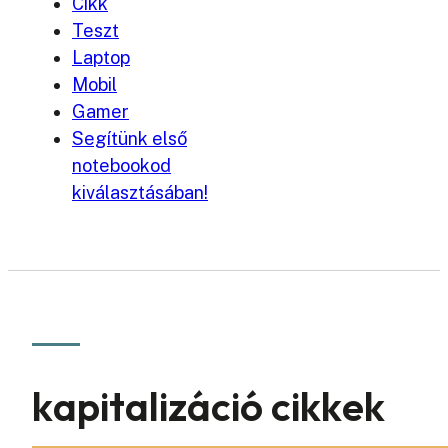
Cikk
Teszt
Laptop
Mobil
Gamer
Segítünk első
notebookod
kiválasztásában!
kapitalizáció cikkek