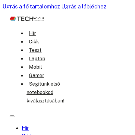
Ugrás a fő tartalomhoz
Ugrás a lábléchez
Hír
Cikk
Teszt
Laptop
Mobil
Gamer
Segítünk első
notebookod
kiválasztásában!
Hír