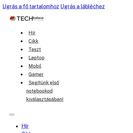
Ugrás a fő tartalomhoz
Ugrás a lábléchez
Hír
Cikk
Teszt
Laptop
Mobil
Gamer
Segítünk első
notebookod
kiválasztásában!
Hír