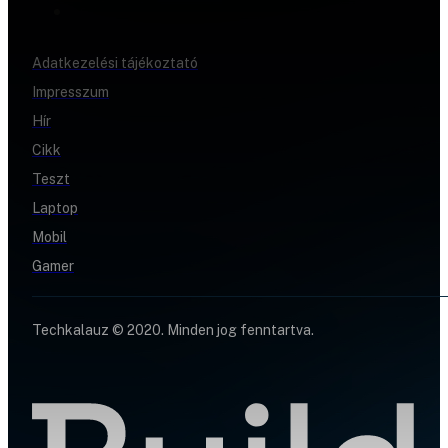
Adatkezelési tájékoztató
Impresszum
Hír
Cikk
Teszt
Laptop
Mobil
Gamer
Techkalauz © 2020. Minden jog fenntartva.