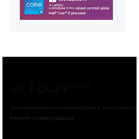
Online magazinunk a technológiai újításokkal, érkező fejlesztés
Kapcsolat:
info@techkalauz.hu