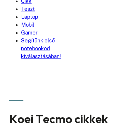
Cikk
Teszt
Laptop
Mobil
Gamer
Segítünk első
notebookod
kiválasztásában!
Koei Tecmo cikkek