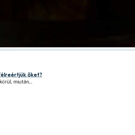
félreértjük őket?
 körül, miután…