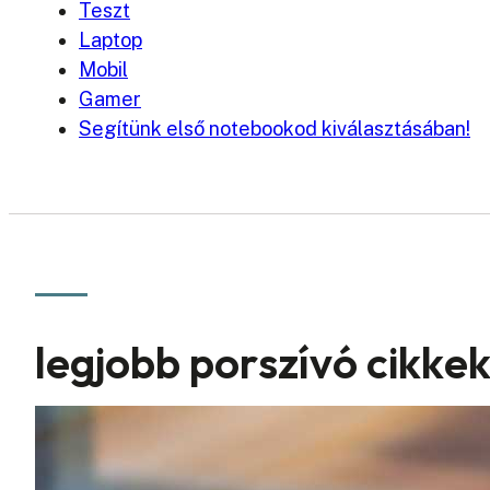
Teszt
Laptop
Mobil
Gamer
Segítünk első notebookod kiválasztásában!
legjobb porszívó cikke