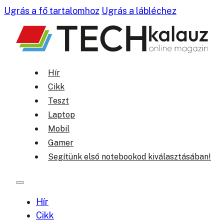
Ugrás a fő tartalomhoz
Ugrás a lábléchez
Hír
Cikk
Teszt
Laptop
Mobil
Gamer
Segítünk első notebookod kiválasztásában!
Hír
Cikk