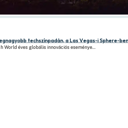
legnagyobb techszínpadán, a Las Vegas-i Sphere-be
ch World éves globális innovációs eseménye…