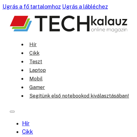
Ugrás a fő tartalomhoz
Ugrás a lábléchez
Hír
Cikk
Teszt
Laptop
Mobil
Gamer
Segítünk első notebookod kiválasztásában!
Hír
Cikk