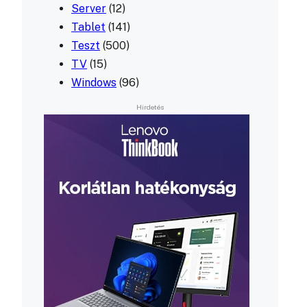
Server
(12)
Tablet
(141)
Teszt
(500)
TV
(15)
Windows
(96)