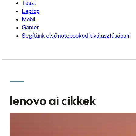
Teszt
Laptop
Mobil
Gamer
Segítünk első notebookod kiválasztásában!
lenovo ai cikkek