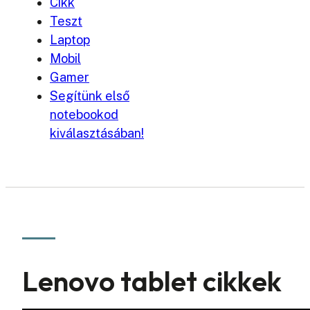
Cikk
Teszt
Laptop
Mobil
Gamer
Segítünk első
notebookod
kiválasztásában!
Lenovo tablet cikkek