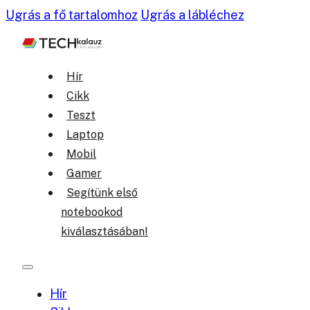
Ugrás a fő tartalomhoz
Ugrás a lábléchez
Hír
Cikk
Teszt
Laptop
Mobil
Gamer
Segítünk első
notebookod
kiválasztásában!
Hír