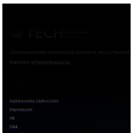
Online magazinunk a technológiai újításokkal, érkező fejlesztés
Kapcsolat:
info@techkalauz.hu
Adatkezelési tájékoztató
Impresszum
Hír
Cikk