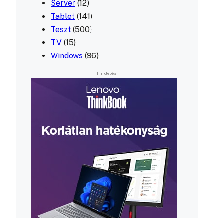
Server
(12)
Tablet
(141)
Teszt
(500)
TV
(15)
Windows
(96)