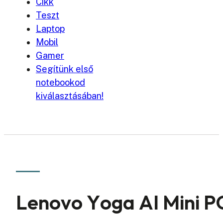
Cikk
Teszt
Laptop
Mobil
Gamer
Segítünk első
notebookod
kiválasztásában!
Lenovo Yoga AI Mini P