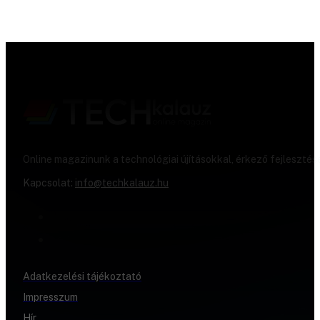
Online magazinunk a technológiai újításokkal, érkező fejlesztés
Kapcsolat:
info@techkalauz.hu
Adatkezelési tájékoztató
Impresszum
Hír