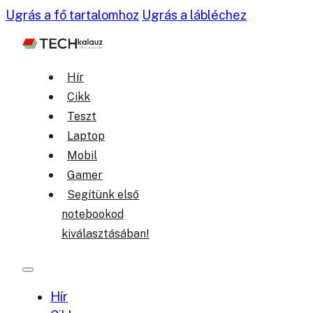
Ugrás a fő tartalomhoz
Ugrás a lábléchez
Hír
Cikk
Teszt
Laptop
Mobil
Gamer
Segítünk első
notebookod
kiválasztásában!
Hír