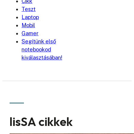
Cikk
Teszt
Laptop
Mobil
Gamer
Segítünk első
notebookod
kiválasztásában!
lisSA cikkek