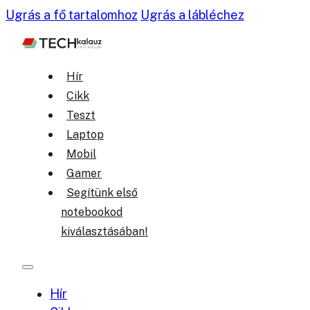
Ugrás a fő tartalomhoz
Ugrás a lábléchez
Hír
Cikk
Teszt
Laptop
Mobil
Gamer
Segítünk első
notebookod
kiválasztásában!
Hír