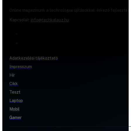
Online magazinunk a technológiai újításokkal, érkező fejlesztés
Kapcsolat:
info@techkalauz.hu
Adatkezelési tájékoztató
Impresszum
Hír
Cikk
Teszt
Laptop
Mobil
Gamer