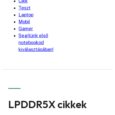
Cikk
Teszt
Laptop
Mobil
Gamer
Segítünk első
notebookod
kiválasztásában!
LPDDR5X cikkek