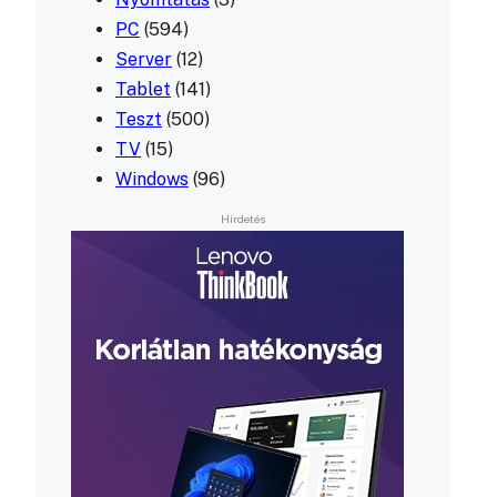
PC
(594)
Server
(12)
Tablet
(141)
Teszt
(500)
TV
(15)
Windows
(96)