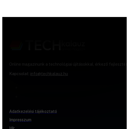
Online magazinunk a technológiai újításokkal, érkező fejlesztés
Kapcsolat:
info@techkalauz.hu
Adatkezelési tájékoztató
Impresszum
Hír