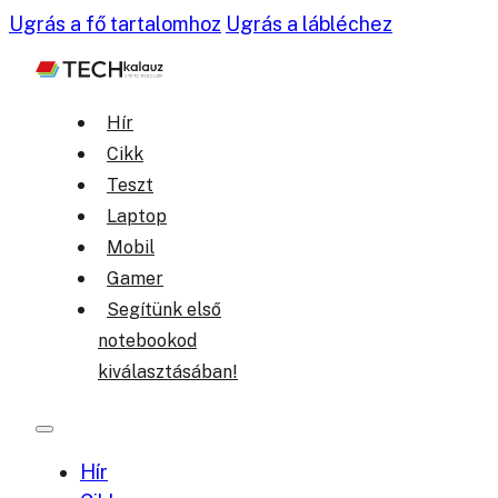
Ugrás a fő tartalomhoz
Ugrás a lábléchez
Hír
Cikk
Teszt
Laptop
Mobil
Gamer
Segítünk első
notebookod
kiválasztásában!
Hír