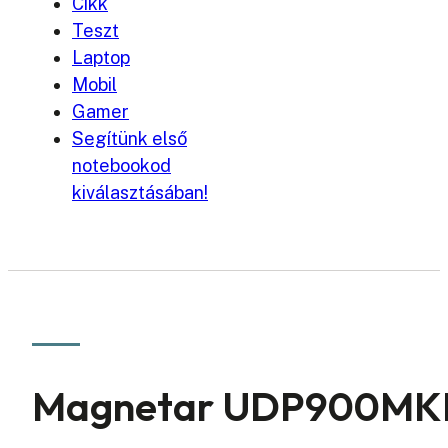
Cikk
Teszt
Laptop
Mobil
Gamer
Segítünk első
notebookod
kiválasztásában!
Magnetar UDP900MKII