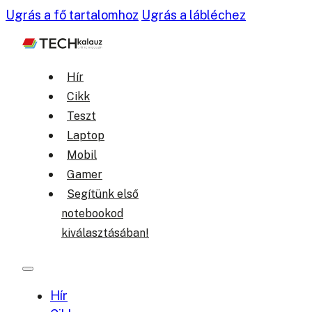
Ugrás a fő tartalomhoz
Ugrás a lábléchez
Hír
Cikk
Teszt
Laptop
Mobil
Gamer
Segítünk első
notebookod
kiválasztásában!
Hír