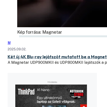
Kép forrása: Magnetar
M
2025.09.02.
Két új 4K Blu-ray lejátszót mutatott be a Magne
A Magnetar UDP900MKII és UDP800MKII lejátszók a pr