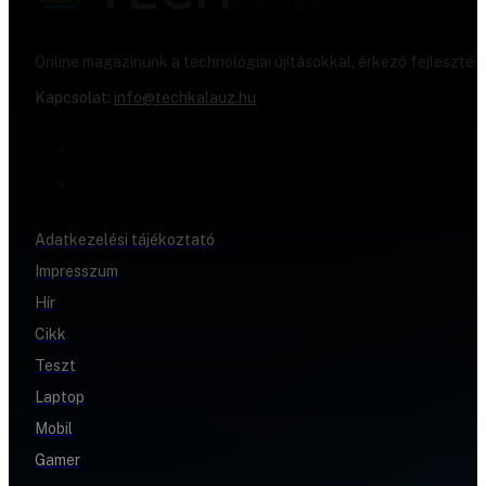
Online magazinunk a technológiai újításokkal, érkező fejlesztés
Kapcsolat:
info@techkalauz.hu
Adatkezelési tájékoztató
Impresszum
Hír
Cikk
Teszt
Laptop
Mobil
Gamer